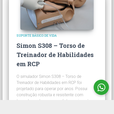
SUPORTE BÁSICO DE VIDA
Simon S308 – Torso de
Treinador de Habilidades
em RCP
O simulador Simon S308 – Torso de
Treinador de Habilidades em RCP foi
projetado para operar por anos. Possui
construção robusta e resistente com
tamanho real, marcas realistas e vias aéreas
descartáveis de uma só peça. Pré-cabeado
para CPRLink™ para um programa de SBV