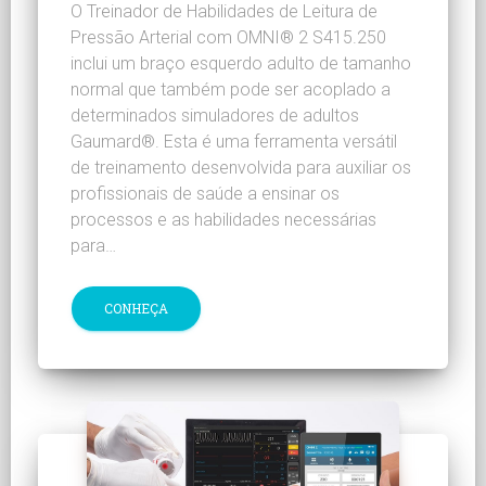
O Treinador de Habilidades de Leitura de
Pressão Arterial com OMNI® 2 S415.250
inclui um braço esquerdo adulto de tamanho
normal que também pode ser acoplado a
determinados simuladores de adultos
Gaumard®. Esta é uma ferramenta versátil
de treinamento desenvolvida para auxiliar os
profissionais de saúde a ensinar os
processos e as habilidades necessárias
para…
CONHEÇA