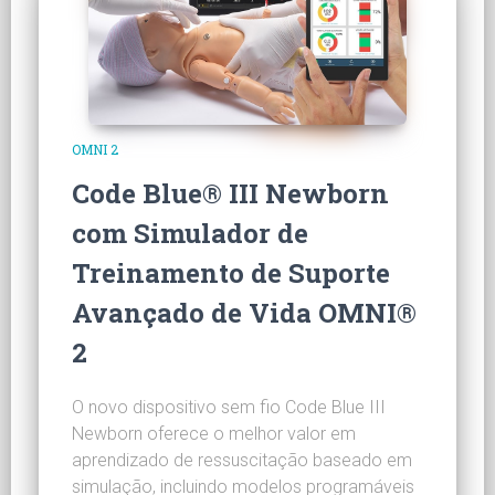
OMNI 2
Code Blue® III Newborn
com Simulador de
Treinamento de Suporte
Avançado de Vida OMNI®
2
O novo dispositivo sem fio Code Blue III
Newborn oferece o melhor valor em
aprendizado de ressuscitação baseado em
simulação, incluindo modelos programáveis