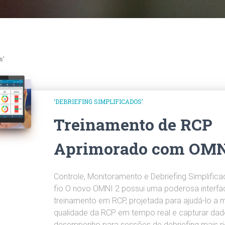
s'
‘DEBRIEFING SIMPLIFICADOS’
Treinamento de RCP
Aprimorado com OMN
Controle, Monitoramento e Debriefing Simplific
fio O novo OMNI 2 possui uma poderosa interfa
treinamento em RCP, projetada para ajudá-lo a m
qualidade da RCP em tempo real e capturar dad
desempenho para sessões de debriefing mais ri