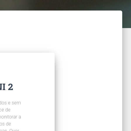
I 2
ados e sem
ce de
onitorar a
os de
cas. Quer