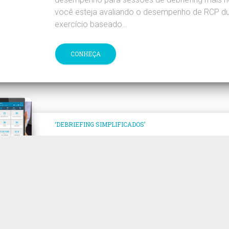
você esteja avaliando o desempenho de RCP d
exercício baseado…
CONHEÇA
‘DEBRIEFING SIMPLIFICADOS’
Treinamento Aprimo
de Cuidados de
Enfermagem com OM
Controle, Monitoramento e Debriefing Simplific