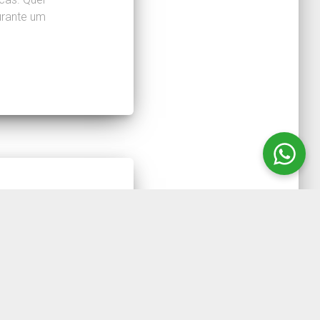
urante um
rado
NI 2
ados e Sem