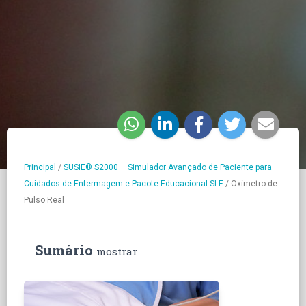
Principal
/
SUSIE® S2000 – Simulador Avançado de Paciente para
Cuidados de Enfermagem e Pacote Educacional SLE
/
Oxímetro de
Pulso Real
Sumário
mostrar