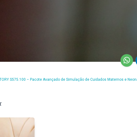
ORY S575.100 – Pacote Avançado de Simulação de Cuidados Maternos e Neon
r