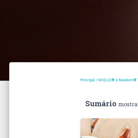
Principal
/
NOELLE® e Newborn® T
Sumário
mostra