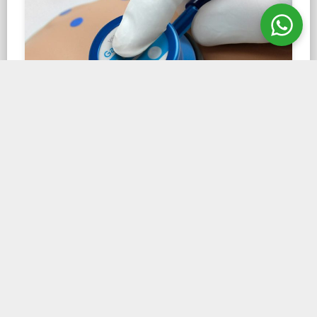
Características
Simulador pediátrico de tamanho completo
com pontos anatômicos palpáveis
Rede de sensores escondida sob a pele
Ouvir o som apropriado do coração ou do
pulmão à medida que o sino do estetoscópio é
movido pela frente e pelas costas do tronco
Inclui o nosso Estetoscópio Virtual® com