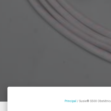
Principal
/
Susie® S500 Obstétrica