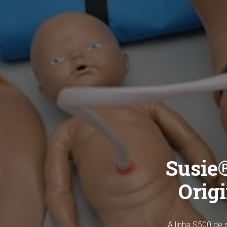
Susie®
Orig
A linha S500 de