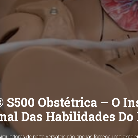
 S500 Obstétrica – O In
inal Das Habilidades Do 
 simuladores de parto versáteis não apenas fornece uma excele