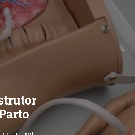
strutor
Parto
nte simulação da