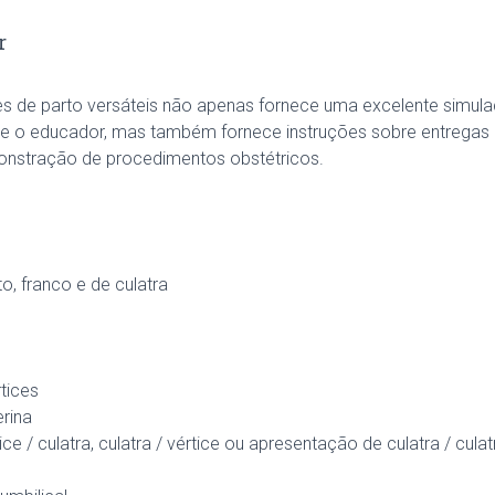
r
es de parto versáteis não apenas fornece uma excelente simula
 e o educador, mas também fornece instruções sobre entregas a
nstração de procedimentos obstétricos.
, franco e de culatra
tices
erina
rtice / culatra, culatra / vértice ou apresentação de culatra / cu