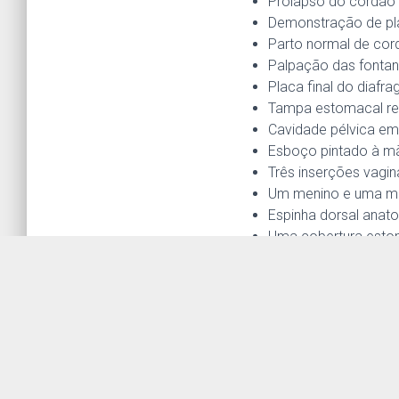
Prolapso do cordão 
Demonstração de plac
Parto normal de cord
Palpação das fontane
Placa final do diaf
Tampa estomacal re
Cavidade pélvica em
Esboço pintado à m
Três inserções vagin
Um menino e uma men
Espinha dorsal anat
Uma cobertura esto
Quatro cordões umbil
Dois grampos umbili
Talco
Manual de instruçõe
Bolsa de transporte