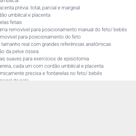
umbilical
enta prévia: total, parcial e marginal
ão umbilical e placenta
las fetais
ragma removível para posicionamento manual do feto/ bebês
movível para posicionamento do feto
 tamanho real com grandes referências anatômicas
ão da pelve óssea
ais suaves para exercícios de episiotomia
ina, cada um com cordão umbilical e placenta
omicamente precisa e fontanelas no feto/ bebês
macal da pele
icais extra
cais
s
 macia