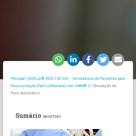
Principal
/
NOELLE® S550.100.250 – Simuladores de Pacientes para
Ressuscitação Parto e Neonatal com OMNI® 2
/
Simulação de
Parto Automático
Sumário
mostrar