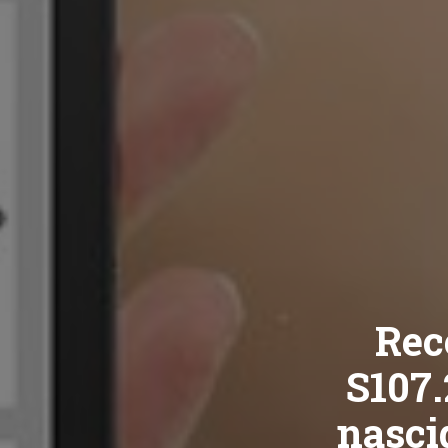
Rec
S107.
nasci