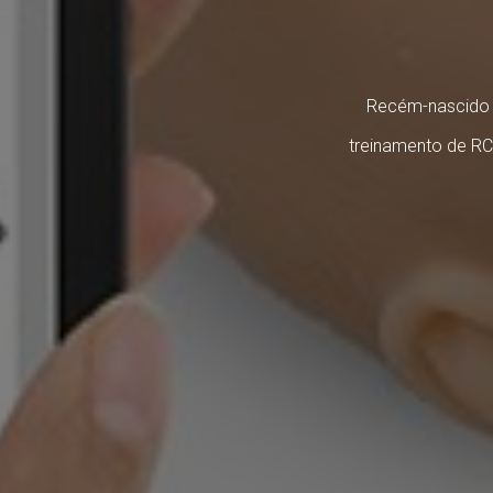
Recém-nascido 
treinamento de RC