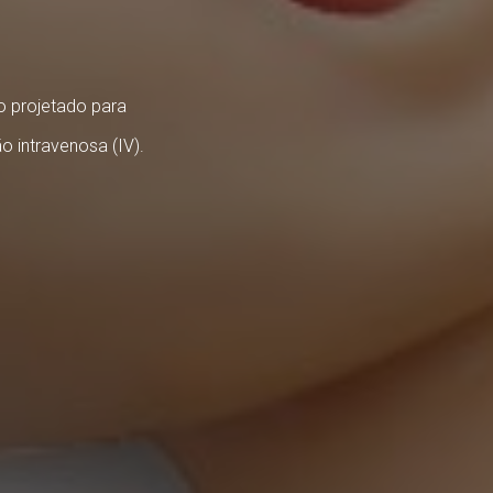
 projetado para
 intravenosa (IV).