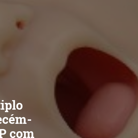
iplo
recém-
CP com